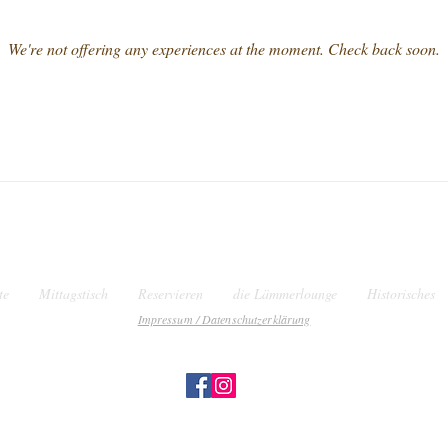
We're not offering any experiences at the moment. Check back soon.
te
Mittagstisch
Reservieren
die Lämmerlounge
Historisches
Impressum / Datenschutzerklärung
Lämmertwiete 6-10 | 21073 Hamburg | Tel: 040 766 51 57