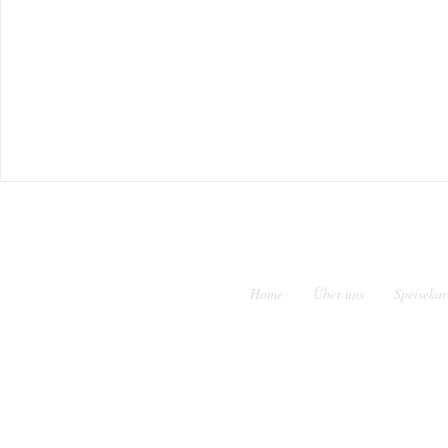
Home
Über uns
Speisekar